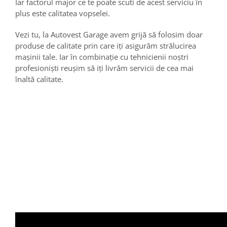
Iar factorul major ce te poate scuti de acest serviciu în
plus este calitatea vopselei.
Vezi tu, la Autovest Garage avem grijă să folosim doar
produse de calitate prin care iți asigurăm strălucirea
mașinii tale. Iar în combinație cu tehnicienii noștri
profesioniști reușim să iți livrăm servicii de cea mai
înaltă calitate.