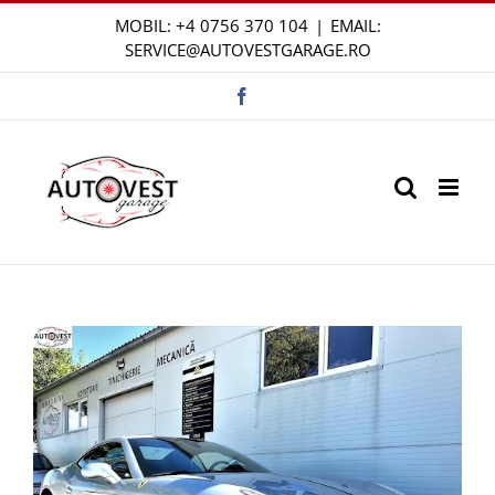
Skip
MOBIL:
+4 0756 370 104
|
EMAIL:
to
SERVICE@AUTOVESTGARAGE.RO
content
Facebook
View
Larger
Image