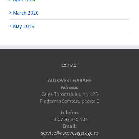
March 2020
May 2019
CONTACT
AUTOVEST GARAGE
Adresa:
Calea Torontalului, nr. 125
Platforma Semtest, poarta 2
Telefon:
+4 0756 370 104
Email:
service@autovestgarage.ro