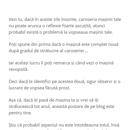
Vezi tu, dacă în aceste zile însorite, caroseria mașinii tale
nu poate arunca o reflexie foarte ascuțită, atunci
probabil există o problemă la vopseaua mașinii tale.
Poți spune din prima dacă o mașină este complet nouă
după gradul de strălucire al caroseriei …
Iar același lucru îl poți remarca și când vezi o mașină
revopsită.
Deci dacă le identifici pe acestea două, sigur observi și o
lucrare de vopsea făcută prost.
Așa că, dacă iți pasă de mașina ta și vrei să iți
strălucească tot anul, această postare de pe blog este
pentru tine.
Știu că probabil aspectul nu este întotdeauna totul, însă