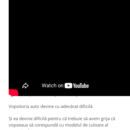
De ce ar trebui să apelezi la serviici de vopsitorie pentru
mașina ta?
Motivele sunt nenumărate …
Însă cel mai evident ar fi acela că mașina ta este
supraviețuitoarea unei coliziuni și are nevoie de o
“atingere magică” pentru a-și recapăta aspectul.
Ce trebuie să înțelegi este că atunci când vine vorba de
zgârieturi și zone cu vopstea decupată …
Vopsitoria auto devine cu adevărat dificilă.
Și ea devine dificilă pentru că trebuie să avem grija că
vopseaua să corespundă cu modelul de culoare al