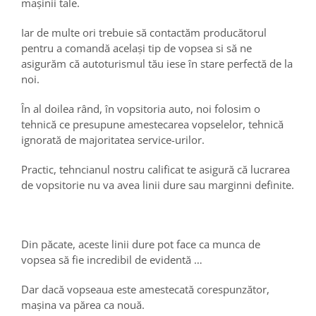
mașinii tale.
Iar de multe ori trebuie să contactăm producătorul
pentru a comandă același tip de vopsea si să ne
asigurăm că autoturismul tău iese în stare perfectă de la
noi.
În al doilea rând, în vopsitoria auto, noi folosim o
tehnică ce presupune amestecarea vopselelor, tehnică
ignorată de majoritatea service-urilor.
Practic, tehncianul nostru calificat te asigură că lucrarea
de vopsitorie nu va avea linii dure sau marginni definite.
Din păcate, aceste linii dure pot face ca munca de
vopsea să fie incredibil de evidentă …
Dar dacă vopseaua este amestecată corespunzător,
mașina va părea ca nouă.