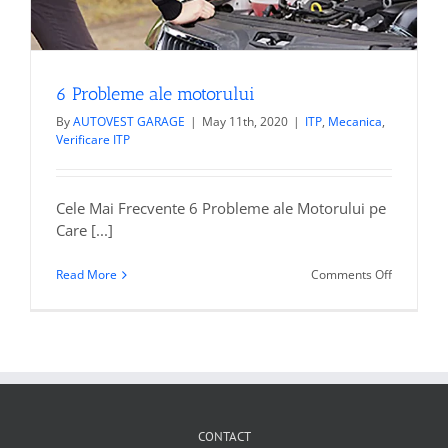
6 Probleme ale motorului
By
AUTOVEST GARAGE
|
May 11th, 2020
|
ITP
,
Mecanica
,
Verificare ITP
Cele Mai Frecvente 6 Probleme ale Motorului pe
Care [...]
on
Read More
Comments Off
6
Probleme
ale
motorului
CONTACT