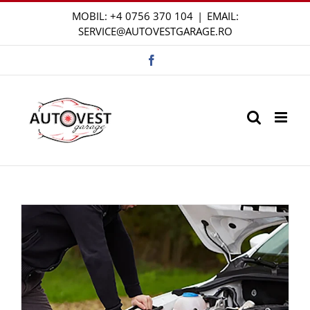
Skip
MOBIL:
+4 0756 370 104
|
EMAIL:
to
SERVICE@AUTOVESTGARAGE.RO
content
Facebook