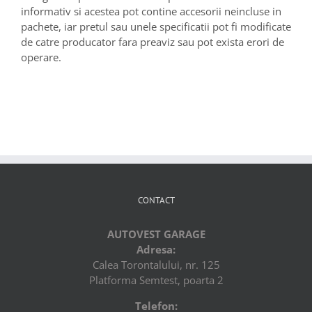
informativ si acestea pot contine accesorii neincluse in
pachete, iar pretul sau unele specificatii pot fi modificate
de catre producator fara preaviz sau pot exista erori de
operare.
CONTACT
AUTOVEST GARAGE
Adresa:
Calea Torontalului, nr. 125
Platforma Semtest, poarta 2
Telefon: