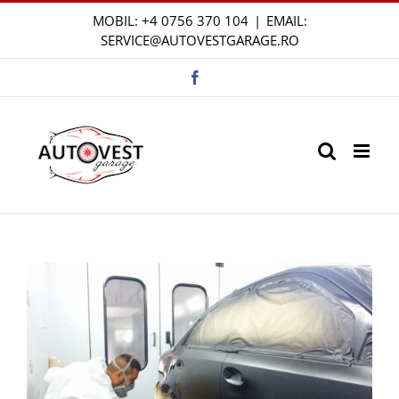
Skip
MOBIL:
+4 0756 370 104
|
EMAIL:
to
SERVICE@AUTOVESTGARAGE.RO
content
Facebook