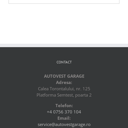
CONTACT
AUTOVEST GARAGE
Adresa:
Calea Torontalului, nr. 125
Platforma Semtest, poarta 2
Telefon:
+4 0756 370 104
Email:
service@autovestgarage.ro