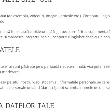
lobat (de exemplu, videouri, imagini, articole etc.). Conținutul îng
eb.
ine, să folosească cookie-uri, să înglobeze urmărirea suplimentară 
-ți urmărească interacțiunea cu conținutul înglobat dacă ai un cont ș
DATELE
tele lui sunt păstrate pe o perioadă nedeterminată. Așa putem r
ru moderare.
rează pe situl nostru web, stocăm și informațiile personale pe care le
ormațiile personale oricând (dar nu își pot schimba numele de utiliz
A DATELOR TALE