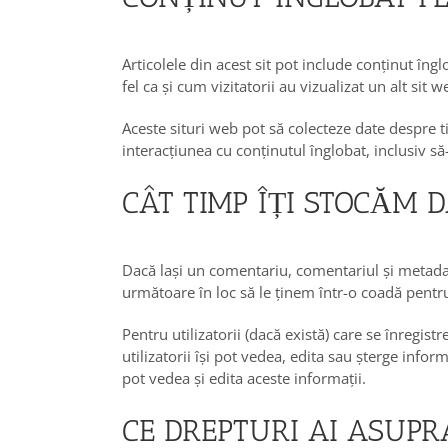
Articolele din acest sit pot include conținut îng
fel ca și cum vizitatorii au vizualizat un alt sit w
Aceste situri web pot să colecteze date despre t
interacțiunea cu conținutul înglobat, inclusiv să
CÂT TIMP ÎȚI STOCĂM 
Dacă lași un comentariu, comentariul și metada
următoare în loc să le ținem într-o coadă pent
Pentru utilizatorii (dacă există) care se înregist
utilizatorii își pot vedea, edita sau șterge inf
pot vedea și edita aceste informații.
CE DREPTURI AI ASUPR