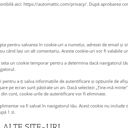
ponibilă aici: https://automattic.com/privacy/. După aprobarea come
pta pentru salvarea în cookie-uri a numelui, adresei de email și s
ou când lași un alt comentariu. Aceste cookie-uri vor fi valabile u
vom seta un cookie temporar pentru a determina dacă navigatorul tă
igatorul.
i pentru a-ți salva informațiile de autentificare și opțiunile de afi
ișare pe ecran sunt păstrate un an. Dacă selectezi „Ține-mă minte", 
in cont, cookie-urile de autentificare vor fi eliminate.
plimentar va fi salvat în navigatorul tău. Acest cookie nu include 
upă 1 zi.
 ALTE SITE-URI