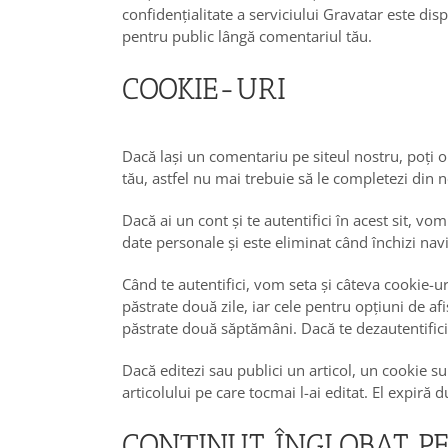
confidențialitate a serviciului Gravatar este dis
pentru public lângă comentariul tău.
COOKIE-URI
Dacă lași un comentariu pe siteul nostru, poți o
tău, astfel nu mai trebuie să le completezi din n
Dacă ai un cont și te autentifici în acest sit, 
date personale și este eliminat când închizi nav
Când te autentifici, vom seta și câteva cookie-ur
păstrate două zile, iar cele pentru opțiuni de af
păstrate două săptămâni. Dacă te dezautentifici d
Dacă editezi sau publici un articol, un cookie su
articolului pe care tocmai l-ai editat. El expiră d
CONȚINUT ÎNGLOBAT PE