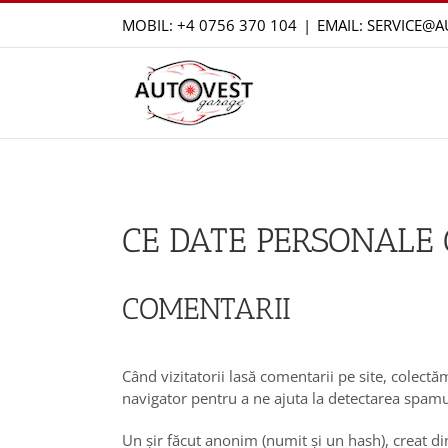
Skip
MOBIL:
+4 0756 370 104
|
EMAIL: SERVICE@
to
content
CE DATE PERSONALE 
COMENTARII
Când vizitatorii lasă comentarii pe site, colectăm
navigator pentru a ne ajuta la detectarea spamu
Un șir făcut anonim (numit și un hash), creat din