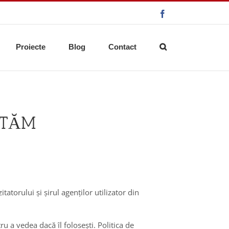
Facebook
Proiecte
Blog
Contact
CTĂM
tatorului și șirul agenților utilizator din
u a vedea dacă îl folosești. Politica de