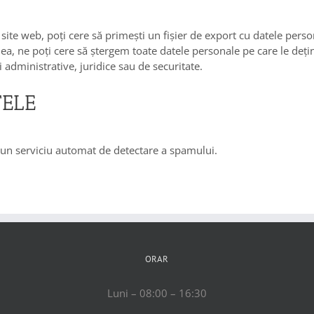
 site web, poți cere să primești un fișier de export cu datele perso
nea, ne poți cere să ștergem toate datele personale pe care le deț
 administrative, juridice sau de securitate.
TELE
tr-un serviciu automat de detectare a spamului.
ORAR
Luni – 08:00 – 16:30