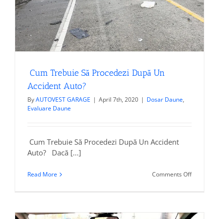
Cum Trebuie Să Procedezi După Un
Accident Auto?
By
AUTOVEST GARAGE
|
April 7th, 2020
|
Dosar Daune
,
Evaluare Daune
Cum Trebuie Să Procedezi După Un Accident
Auto? Dacă [...]
on
Read More
Comments Off
Cum
Trebuie
Să
Procedezi
După