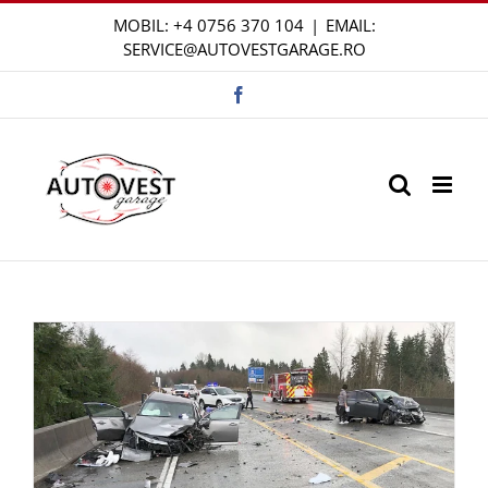
Skip
MOBIL:
+4 0756 370 104
|
EMAIL:
to
SERVICE@AUTOVESTGARAGE.RO
content
Facebook