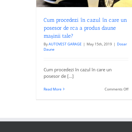
Cum procedezi în cazul în care un
posesor de rca a produs daune
mașinii tale?
By
AUTOVEST GARAGE
|
May 15th, 2019
|
Dosar
Daune
Cum procedezi în cazul în care un
posesor de [...]
o
Read More
Comments Off
C
pr
în
ca
în
ca
u
po