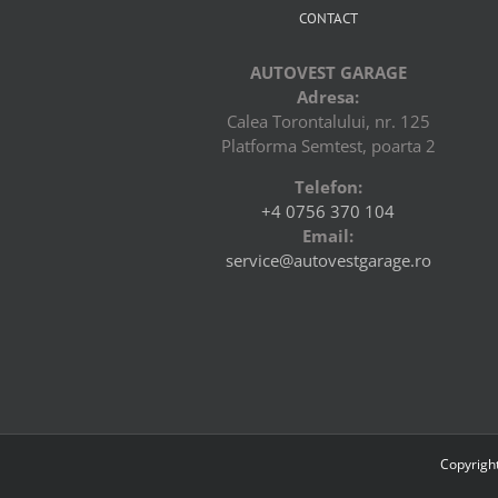
d
CONTACT
rc
a
AUTOVEST GARAGE
pr
Adresa:
d
ma
Calea Torontalului, nr. 125
ta
Platforma Semtest, poarta 2
Telefon:
+4 0756 370 104
Email:
service@autovestgarage.ro
Copyright