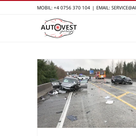
Skip
MOBIL:
+4 0756 370 104
|
EMAIL: SERVICE@
to
content
rocedezi
t Auto?