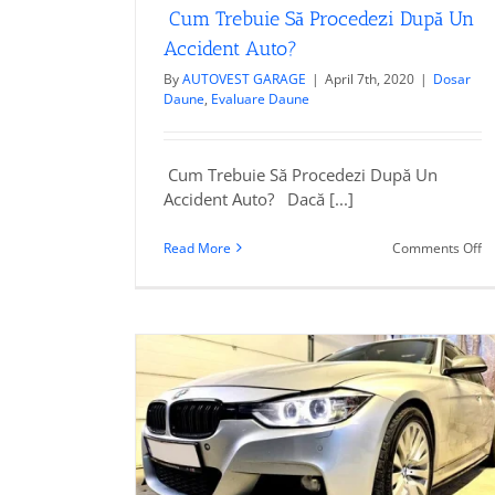
Cum Trebuie Să Procedezi După Un
Accident Auto?
By
AUTOVEST GARAGE
|
April 7th, 2020
|
Dosar
Daune
,
Evaluare Daune
Cum Trebuie Să Procedezi După Un
Accident Auto? Dacă [...]
o
Read More
Comments Off
C
Tr
S
Pr
D
U
Ac
 cazul în
A
de rca a
nii tale?