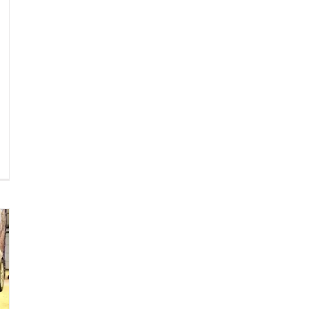
n
um
ebuie
ă
ocedezi
upă
n
cident
uto?