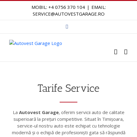
Skip
MOBIL:
+4 0756 370 104
|
EMAIL:
to
SERVICE@AUTOVESTGARAGE.RO
content
Facebook
Tarife Service
La
Autovest Garage
, oferim servicii auto de calitate
superioară la prețuri competitive. Situat în Timișoara,
service-ul nostru auto este echipat cu tehnologie
modernă și o echipă de profesioniști gata să răspundă