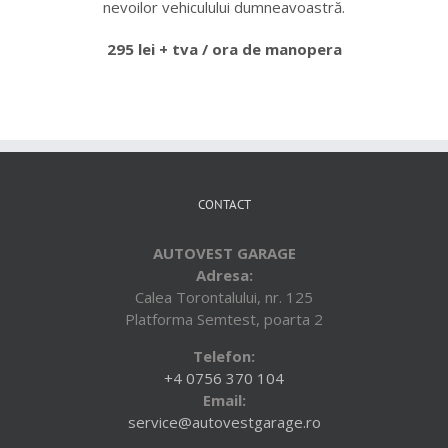
nevoilor vehiculului dumneavoastră.
295 lei + tva / ora de manopera
CONTACT
AUTOVEST GARAGE
Adresa:
Calea Torontalului, nr. 125
Platforma Semtest, poarta 2
Telefon:
+4 0756 370 104
Email:
service@autovestgarage.ro